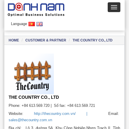
Language
HOME
CUSTOMER & PARTNER
THE COUNTRY CO., LTD
THE COUNTRY CO., LTD
Phone:
+84 613.569.720 |
Số fax:
+84 613.569.721
Website:
http://thecountry.com.vn/ |
Email:
sales@thecountry.com.vn
Địa chỉ:
Lô 3, đường 5A, Khu Công Nghiệp Nhơn Trạch II, Tỉnh